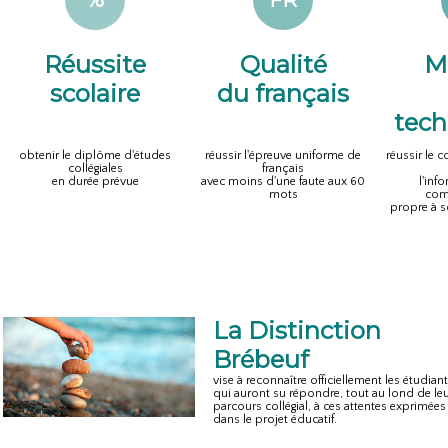
%
FR
Réussite
Qualité
Ma
scolaire
du français
tech
obtenir le diplôme d'études
réussir l'épreuve uniforme de
réussir le 
collégiales
français
en durée prévue
avec moins d'une faute aux 60
l'inf
mots
com
propre à 
La Distinction
Brébeuf
vise à reconnaître officiellement les étudian
qui auront su répondre, tout au lond de le
parcours collégial, à ces attentes exprimées
dans le projet éducatif.